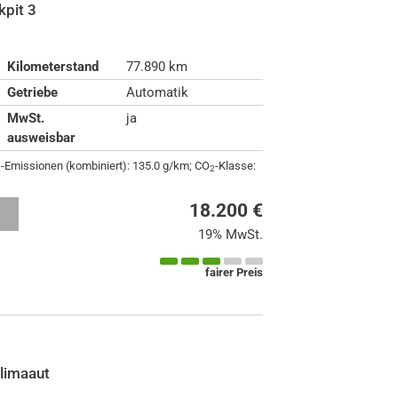
kpit 3
Kilometerstand
77.890 km
Getriebe
Automatik
MwSt.
ja
ausweisbar
-Emissionen (kombiniert):
135.0 g/km
;
CO
-Klasse:
2
2
18.200 €
n
19% MwSt.
fairer Preis
limaaut