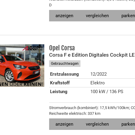
D
anzeigen
vergleichen
parke
Opel
Corsa
Corsa F e Edition Digitales Cockpit L
Gebrauchtwagen
Erstzulassung
12/2022
Kraftstoff
Elektro
Leistung
100 kW / 136 PS
Stromverbrauch (kombiniert):
17,5 kWh/100km
;
C
Reichweite elektrisch:
337 km
anzeigen
vergleichen
parke