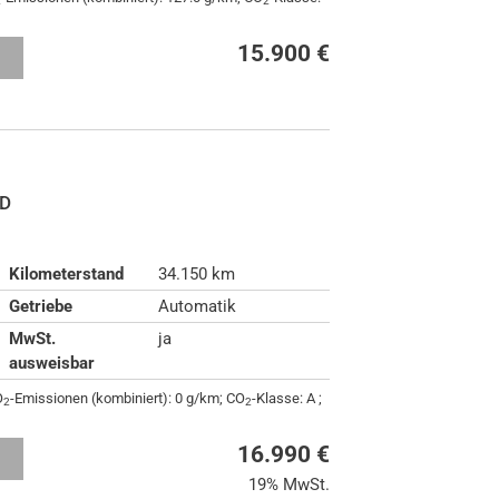
2
2
15.900 €
n
ED
Kilometerstand
34.150 km
Getriebe
Automatik
MwSt.
ja
ausweisbar
O
-Emissionen (kombiniert):
0 g/km
;
CO
-Klasse:
A
;
2
2
16.990 €
n
19% MwSt.