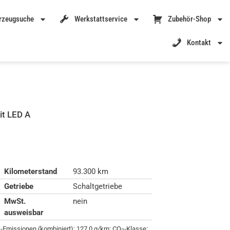
rzeugsuche
Werkstattservice
Zubehör-Shop
Kontakt
it LED A
Kilometerstand
93.300 km
Getriebe
Schaltgetriebe
MwSt.
nein
ausweisbar
-Emissionen (kombiniert):
127.0 g/km
;
CO
-Klasse: