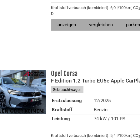
Kraftstoffverbrauch (kombiniert):
6,0 l/100km
;
CO
D
anzeigen
vergleichen
parke
Opel
Corsa
F Edition 1.2 Turbo EU6e Apple CarPl
Gebrauchtwagen
Erstzulassung
12/2025
Kraftstoff
Benzin
Leistung
74 kW / 101 PS
Kraftstoffverbrauch (kombiniert):
5,4 l/100km
;
CO