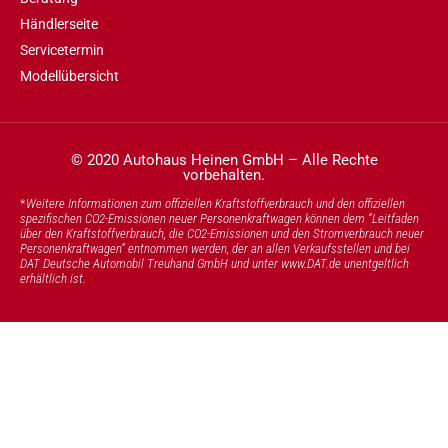
Händlerseite
Servicetermin
Modellübersicht
© 2020 Autohaus Heinen GmbH – Alle Rechte
vorbehalten.
*
Weitere Informationen zum offiziellen Kraftstoffverbrauch und den offiziellen
spezifischen CO2-Emissionen neuer Personenkraftwagen können dem “Leitfaden
über den Kraftstoffverbrauch, die CO2-Emissionen und den Stromverbrauch neuer
Personenkraftwagen” entnommen werden, der an allen Verkaufsstellen und bei
DAT Deutsche Automobil Treuhand GmbH und unter
www.DAT.de
unentgeltlich
erhältlich ist.