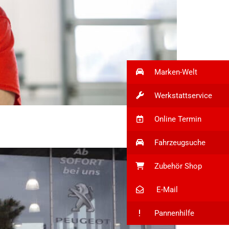
Marken-Welt
Werkstattservice
Online Termin
Fahrzeugsuche
Zubehör Shop
E-Mail
Pannenhilfe