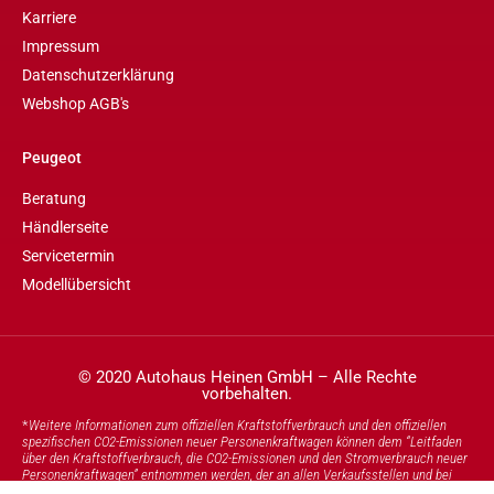
Karriere
Impressum
Datenschutzerklärung
Webshop AGB's
Peugeot
Beratung
Händlerseite
Servicetermin
Modellübersicht
© 2020 Autohaus Heinen GmbH – Alle Rechte
vorbehalten.
*
Weitere Informationen zum offiziellen Kraftstoffverbrauch und den offiziellen
spezifischen CO2-Emissionen neuer Personenkraftwagen können dem “Leitfaden
über den Kraftstoffverbrauch, die CO2-Emissionen und den Stromverbrauch neuer
Personenkraftwagen” entnommen werden, der an allen Verkaufsstellen und bei
DAT Deutsche Automobil Treuhand GmbH und unter
www.DAT.de
unentgeltlich