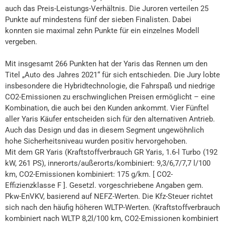
auch das Preis-Leistungs-Verhältnis. Die Juroren verteilen 25
Punkte auf mindestens fünf der sieben Finalisten. Dabei
konnten sie maximal zehn Punkte für ein einzelnes Modell
vergeben.
Mit insgesamt 266 Punkten hat der Yaris das Rennen um den
Titel „Auto des Jahres 2021“ für sich entschieden. Die Jury lobte
insbesondere die Hybridtechnologie, die Fahrspaß und niedrige
CO2-Emissionen zu erschwinglichen Preisen ermöglicht – eine
Kombination, die auch bei den Kunden ankommt. Vier Fünftel
aller Yaris Käufer entscheiden sich für den alternativen Antrieb.
Auch das Design und das in diesem Segment ungewöhnlich
hohe Sicherheitsniveau wurden positiv hervorgehoben.
Mit dem GR Yaris (Kraftstoffverbrauch GR Yaris, 1.6-l Turbo (192
kW, 261 PS), innerorts/außerorts/kombiniert: 9,3/6,7/7,7 l/100
km, CO2-Emissionen kombiniert: 175 g/km. [ CO2-
Effizienzklasse F ]. Gesetzl. vorgeschriebene Angaben gem.
Pkw-EnVKV, basierend auf NEFZ-Werten. Die Kfz-Steuer richtet
sich nach den häufig höheren WLTP-Werten. (Kraftstoffverbrauch
kombiniert nach WLTP 8,2l/100 km, CO2-Emissionen kombiniert