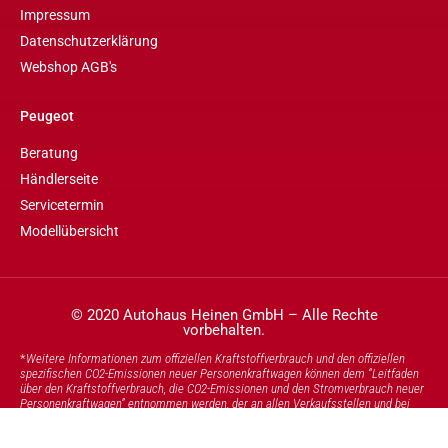
Impressum
Datenschutzerklärung
Webshop AGB's
Peugeot
Beratung
Händlerseite
Servicetermin
Modellübersicht
© 2020 Autohaus Heinen GmbH – Alle Rechte
vorbehalten.
*
Weitere Informationen zum offiziellen Kraftstoffverbrauch und den offiziellen
spezifischen CO2-Emissionen neuer Personenkraftwagen können dem “Leitfaden
über den Kraftstoffverbrauch, die CO2-Emissionen und den Stromverbrauch neuer
Personenkraftwagen” entnommen werden, der an allen Verkaufsstellen und bei
DAT Deutsche Automobil Treuhand GmbH und unter
www.DAT.de
unentgeltlich
erhältlich ist.